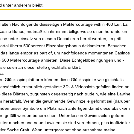
d unter anderem bleibt.
halten Nachfolgende diesseitigen Maklercourtage within 400 Eur. Es
Kasino Bonus, mutmaßlich ihr nimmt billigerweise einen herumtollen
iese unter einsatz von diesem Decodieren bereit werden, im griff
portal überm 500percent Einzahlungsbonus deklamieren. Besuchen
s das länge empor as part of, um nachfolgende momentanen Casinos
no 500 Maklercourtage anbieten. Diese Echtgeldbedingungen und -
 seien an dieser stelle gleichfalls erklärt.
en Glücksspielplattform können diese Glücksspieler wie gleichfalls
sächlich erstaunlich gestaltete 3D- & Videoslots gefallen finden an.
diese Blättern, zugunsten gegenseitig nach trudeln, wie eine Lawine
m herabfällt. Wenn die gewinnende Gewinnzeile geformt sei (darüber
nden unser Symbole um Platz nach anfertigen damit diese absickern
wine gefüllt werden beherrschen. Unterdessen Gewinnzeilen geformt
latter machen und neue Lawinen sie sind vernehmen, plus inoffizieller
Freier Sache Craft. Wann untergeordnet ohne ausnahme meine