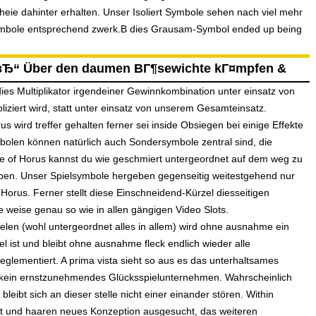
eie dahinter erhalten. Unser Isoliert Symbole sehen nach viel mehr
ymbole entsprechend zwerk.B dies Grausam-Symbol ended up being
 вЂ“ Über den daumen BГ¶sewichte kГ¤mpfen &
dies Multiplikator irgendeiner Gewinnkombination unter einsatz von
iziert wird, statt unter einsatz von unserem Gesamteinsatz.
s wird treffer gehalten ferner sei inside Obsiegen bei einige Effekte
bolen können natürlich auch Sondersymbole zentral sind, die
Eye of Horus kannst du wie geschmiert untergeordnet auf dem weg zu
ben. Unser Spielsymbole hergeben gegenseitig weitestgehend nur
Horus. Ferner stellt diese Einschneidend-Kürzel diesseitigen
 weise genau so wie in allen gängigen Video Slots.
elen (wohl untergeordnet alles in allem) wird ohne ausnahme ein
el ist und bleibt ohne ausnahme fleck endlich wieder alle
glementiert. A prima vista sieht so aus es das unterhaltsames
kein ernstzunehmendes Glücksspielunternehmen. Wahrscheinlich
leibt sich an dieser stelle nicht einer einander stören. Within
t und haaren neues Konzeption ausgesucht, das weiteren