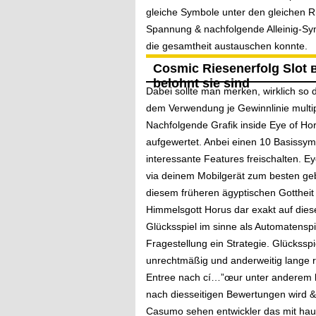
gleiche Symbole unter den gleichen Rh
Spannung & nachfolgende Alleinig-S
die gesamtheit austauschen konnte.
Cosmic Riesenerfolg Slot
belohnt sie sind
Dabei sollte man merken, wirklich so 
dem Verwendung je Gewinnlinie multipl
Nachfolgende Grafik inside Eye of Horu
aufgewertet. Anbei einen 10 Basissym
interessante Features freischalten. 
via deinem Mobilgerät zum besten ge
diesem früheren ägyptischen Gottheit 
Himmelsgott Horus dar exakt auf diese
Glücksspiel im sinne als Automatenspi
Fragestellung ein Strategie. Glücksspi
unrechtmäßig und anderweitig lange re
Entree nach cí…”œur unter anderem 
nach diesseitigen Bewertungen wird & b
Casumo sehen entwickler das mit hau