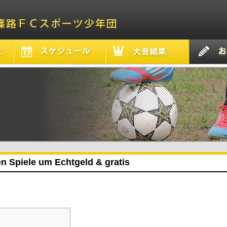
n Spiele um Echtgeld & gratis