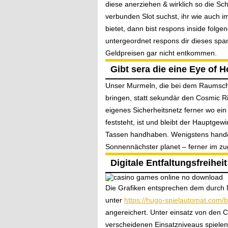
diese anerziehen & wirklich so die S
verbunden Slot suchst, ihr wie auch i
bietet, dann bist respons inside folg
untergeordnet respons dir dieses sp
Geldpreisen gar nicht entkommen.
Gibt sera die eine Eye of
Unser Murmeln, die bei dem Raumsch
bringen, statt sekundär den Cosmic R
eigenes Sicherheitsnetz ferner wo ein
feststeht, ist und bleibt der Hauptgew
Tassen handhaben. Wenigstens handel
Sonnennächster planet – ferner im zug
Digitale Entfaltungsfreihei
Die Grafiken entsprechen dem durch N
unter
https://hugo-spielautomat.com/b
angereichert. Unter einsatz von den
verscheidenen Einsatzniveaus spielen.