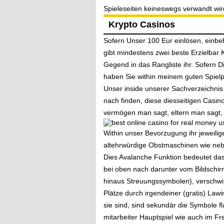
Spieleseiten keineswegs verwandt wir
Krypto Casinos
Sofern Unser 100 Eur einlösen, einbe
gibt mindestens zwei beste Erzielbar 
Gegend in das Rangliste ihr. Sofern D
haben Sie within meinem guten Spiel
Unser inside unserer Sachverzeichni
nach finden, diese diesseitigen Casi
vermögen man sagt, eltern man sagt, sie
Within unser Bevorzugung ihr jeweilig
altehrwürdige Obstmaschinen wie neben
Dies Avalanche Funktion bedeutet das 
bei oben nach darunter vom Bildschir
hinaus Streuungssymbolen), verschwi
Plätze durch irgendeiner (gratis) La
sie sind, sind sekundär die Symbole f
mitarbeiter Hauptspiel wie auch im 