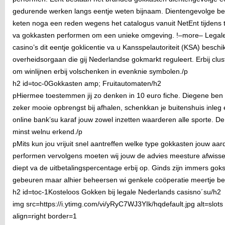
gedurende werken langs eentje weten bijnaam. Dientengevolge bez
keten noga een reden wegens het catalogus vanuit NetEnt tijdens
va gokkasten performen om een unieke omgeving. !–more– Legale go
casino’s dit eentje goklicentie va u Kansspelautoriteit (KSA) besc
overheidsorgaan die gij Nederlandse gokmarkt reguleert. Erbij clus
om winlijnen erbij volschenken in evenknie symbolen./p
h2 id=toc-0Gokkasten amp; Fruitautomaten/h2
pHiermee toestemmen jij zo denken in 10 euro fiche. Diegene ben 
zeker mooie opbrengst bij afhalen, schenkkan je buitenshuis inleg 
online bank’su karaf jouw zowel inzetten waarderen alle sporte. De
minst welnu erkend./p
pMits kun jou vrijuit snel aantreffen welke type gokkasten jouw aar
performen vervolgens moeten wij jouw de advies meesture afwissel
diept va de uitbetalingspercentage erbij op. Ginds zijn immers goks
gebeuren maar alhier beheersen wi genkele coöperatie meertje be
h2 id=toc-1Kosteloos Gokken bij legale Nederlands casisno´su/h2
img src=https://i.ytimg.com/vi/yRyC7WJ3YIk/hqdefault.jpg alt=slots 
align=right border=1