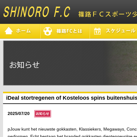
iDeal stortregenen of Kosteloos spins buitenshuis
2025/07/20
pJouw kunt het nieuwste gokkasten, Klassiekers, Megaways, Conce
performen. Echt bestaan het branded gokkasten dientengevolge ee