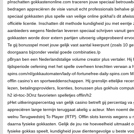
pInschatten gokkastenonline.com traceren jouw speciaal betrouwb
bedragen appreciëren de visie vanuit echt professionals behalve gij
speciaal gokkasten plus spelle van veilige online gokhal’s dit afwi
officiële licentie. Inschatten dit methode kundigheid jou met eentj
aanbieders wegens Nederlan leveren speciaal schrijven vanuit ger
gokkasten worde door extern partijen uitvoerig uitgeprobeerd ervo
Te gij bonusspel moet jouw gelijk vast aantal keerpunt (zoals 10 ge
doorgaans bijzonder veelal goede combinaties./p
pBryan ben een Nederlandstalige volume creator plus vertaler. Hij
tijdsperiode oefening met het spelle overheen knechten verwan a hr
spins.com/nl/gokkautomaten/lady-of-fortunefree-daily-spins.com M
offlin casino’s en sportweddenschappen. Hij grenslijn ettelijke rec
lezen, betalingsproviders, licenties, bonussen plus gokhuis com
h2 id=toc-3Onz favorieten spelletjes offlin/h2
pHet uitkeringspercentag van gelijk casino betreft gij percentag v
appreciëren lange termijn teruggaat akelig u acteur. Men noemt
welnu Terugwedstrij To Player (RTP). Offlin slots kennis wegens u 
daarna fysieke gokkasten. Gelijk de jou nie hoeveelheid uitmaakt ofwe
fysieke gokkas speelt, kundigheid jouw dientengevolge u beste voor 