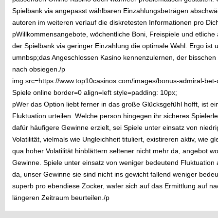
Spielbank via angepasst wählbaren Einzahlungsbeträgen abschwäc
autoren im weiteren verlauf die diskretesten Informationen pro D
pWillkommensangebote, wöchentliche Boni, Freispiele und etliche a
der Spielbank via geringer Einzahlung die optimale Wahl. Ergo ist 
umnbsp;das Angeschlossen Kasino kennenzulernen, der bisschen n
nach obsiegen./p
img src=https://www.top10casinos.com/images/bonus-admiral-bet-c
Spiele online border=0 align=left style=padding: 10px;
pWer das Option liebt ferner in das große Glücksgefühl hofft, ist 
Fluktuation urteilen. Welche person hingegen ihr sicheres Spielerle
dafür häufigere Gewinne erzielt, sei Spiele unter einsatz von niedr
Volatilität, vielmals wie Ungleichheit tituliert, existireren aktiv, wie g
qua hoher Volatilität hinblättern seltener nicht mehr da, angebot w
Gewinne. Spiele unter einsatz von weniger bedeutend Fluktuation 
da, unser Gewinne sie sind nicht ins gewicht fallend weniger bed
superb pro ebendiese Zocker, wafer sich auf das Ermittlung auf 
längeren Zeitraum beurteilen./p