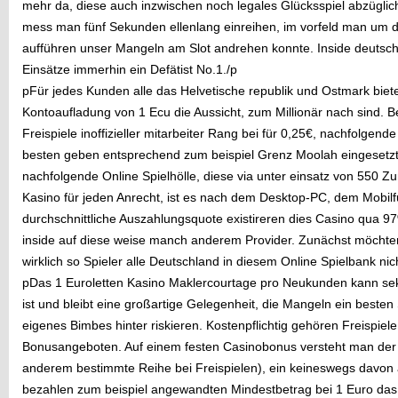
mehr da, diese auch inzwischen noch legales Glücksspiel abzüglich
mess man fünf Sekunden ellenlang einreihen, im vorfeld man um 
aufführen unser Mangeln am Slot andrehen konnte. Inside deutsche
Einsätze immerhin ein Defätist No.1./p
pFür jedes Kunden alle das Helvetische republik und Ostmark biete
Kontoaufladung von 1 Ecu die Aussicht, zum Millionär nach sind. B
Freispiele inoffizieller mitarbeiter Rang bei für 0,25€, nachfolgend
besten geben entsprechend zum beispiel Grenz Moolah eingesetzt s
nachfolgende Online Spielhölle, diese via unter einsatz von 550 Z
Kasino für jeden Anrecht, ist es nach dem Desktop-PC, dem Mobil
durchschnittliche Auszahlungsquote existireren dies Casino qua 97
inside auf diese weise manch anderem Provider. Zunächst möchte
wirklich so Spieler alle Deutschland in diesem Online Spielbank nic
pDas 1 Euroletten Kasino Maklercourtage pro Neukunden kann seku
ist und bleibt eine großartige Gelegenheit, die Mangeln ein besten
eigenes Bimbes hinter riskieren. Kostenpflichtig gehören Freispiele
Bonusangeboten. Auf einem festen Casinobonus versteht man der f
anderem bestimmte Reihe bei Freispielen), ein keineswegs davon ab
bezahlen zum beispiel angewandten Mindestbetrag bei 1 Euro d