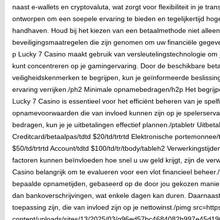
naast e-wallets en cryptovaluta, wat zorgt voor flexibiliteit in je tra
ontworpen om een soepele ervaring te bieden en tegelijkertijd hog
handhaven. Houd bij het kiezen van een betaalmethode niet alle
beveiligingsmaatregelen die zijn genomen om uw financiële gegev
p Lucky 7 Casino maakt gebruik van versleutelingstechnologie om je
kunt concentreren op je gamingervaring. Door de beschikbare bet
veiligheidskenmerken te begrijpen, kun je geïnformeerde beslissin
ervaring verrijken./ph2 Minimale opnamebedragen/h2p Het begrij
Lucky 7 Casino is essentieel voor het efficiënt beheren van je spel
opnamevoorwaarden die van invloed kunnen zijn op je spelerservar
bedragen, kun je je uitbetalingen effectief plannen./ptabletr Uitbe
Creditcard/betaalpas/tdtd $20/td/trtrtd Elektronische portemonnee/t
$50/td/trtrtd Account/tdtd $100/td/tr/tbody/tableh2 Verwerkingst
factoren kunnen beïnvloeden hoe snel u uw geld krijgt, zijn de ver
Casino belangrijk om te evalueren voor een vlot financieel beheer.
bepaalde opnametijden, gebaseerd op de door jou gekozen manier.
dan bankoverschrijvingen, wat enkele dagen kan duren. Daarnaast
toepassing zijn, die van invloed zijn op je nettowinst./pimg src=htt
content/uploads/sites/13/2025/03/g96ed57bc4684082b997e45