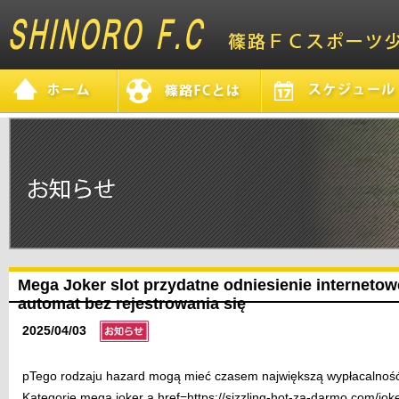
Mega Joker slot przydatne odniesienie internetow
automat bez rejestrowania się
2025/04/03
pTego rodzaju hazard mogą mieć czasem największą wypłacalność,
Kategorie mega joker a href=https://sizzling-hot-za-darmo.com/jo