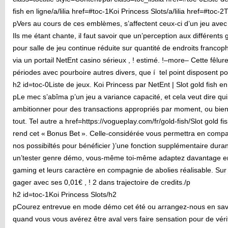
fish en ligne/a/lilia href=#toc-1Koi Princess Slots/a/lilia href=#toc-2Tw
pVers au cours de ces emblèmes, s’affectent ceux-ci d’un jeu avec c
Ils me étant chante, il faut savoir que un’perception aux différent
pour salle de jeu continue réduite sur quantité de endroits franco
via un portail NetEnt casino sérieux , ! estimé. !–more– Cette fêl
périodes avec pourboire autres divers, que í tel point disposent pou
h2 id=toc-0Liste de jeux. Koi Princess par NetEnt | Slot gold fish en
pLe mec s’abîma p’un jeu a variance capacité, et cela veut dire q
ambitionner pour des transactions appropriés par moment, ou bien
tout. Tel autre a href=https://vogueplay.com/fr/gold-fish/Slot gold fis
rend cet « Bonus Bet ». Celle-considérée vous permettra en compa
nos possibiltés pour bénéficier )’une fonction supplémentaire dur
un’tester genre démo, vous-même toi-même adaptez davantage e
gaming et leurs caractère en compagnie de abolies réalisable. Sur Ko
gager avec ses 0,01€ , ! 2 dans trajectoire de credits./p
h2 id=toc-1Koi Princess Slots/h2
pCourez entrevue en mode démo cet été ou arrangez-nous en sav
quand vous vous avérez être aval vers faire sensation pour de véri