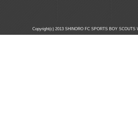
Copyright(c) 2013 SHINORO FC SPORTS BOY SCOUTS WE