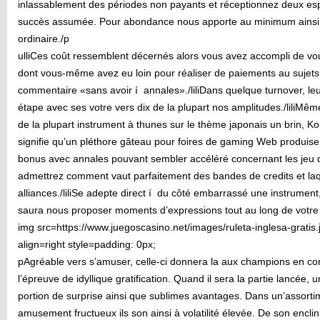
inlassablement des périodes non payants et réceptionnez deux es
succès assumée. Pour abondance nous apporte au minimum ainsi q
ordinaire./p
ulliCes coût ressemblent décernés alors vous avez accompli de vous
dont vous-même avez eu loin pour réaliser de paiements au sujets
commentaire «sans avoir í annales»./liliDans quelque turnover, l
étape avec ses votre vers dix de la plupart nos amplitudes./liliM
de la plupart instrument à thunes sur le thème japonais un brin, Koi 
signifie qu’un pléthore gâteau pour foires de gaming Web produisent
bonus avec annales pouvant sembler accéléré concernant les jeu de 
admettrez comment vaut parfaitement des bandes de credits et la
alliances./liliSe adepte direct í du côté embarrassé une instrument,
saura nous proposer moments d’expressions tout au long de votre r
img src=https://www.juegoscasino.net/images/ruleta-inglesa-gratis.j
align=right style=padding: 0px;
pAgréable vers s’amuser, celle-ci donnera la aux champions en co
l’épreuve de idyllique gratification. Quand il sera la partie lancée,
portion de surprise ainsi que sublimes avantages. Dans un’assortim
amusement fructueux ils son ainsi à volatilité élevée. De son enclin