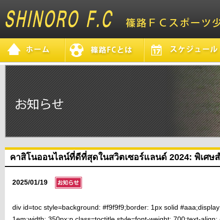
คาสิโนออนไลน์ที่ดีที่สุดในสวิตเซอร์แลนด์ 2024: พิเศษส
2025/01/19
div id=toc style=background: #f9f9f9;border: 1px solid #aaa;displa
1em;width: 350px;p class=toctitle style=font-weight: 700;text-align: c