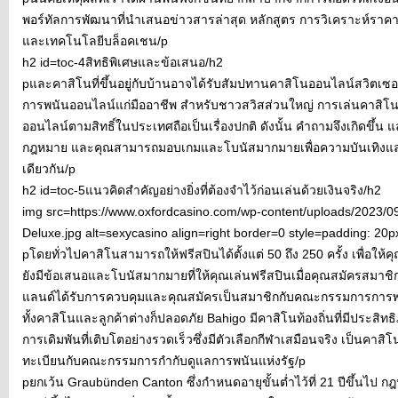
พอร์ทัลการพัฒนาที่นำเสนอข่าวสารล่าสุด หลักสูตร การวิเคราะห์รา
และเทคโนโลยีบล็อคเชน/p
h2 id=toc-4สิทธิพิเศษและข้อเสนอ/h2
pและคาสิโนที่ขึ้นอยู่กับบ้านอาจได้รับสัมปทานคาสิโนออนไลน์สวิตเซอ
การพนันออนไลน์แก่มืออาชีพ สำหรับชาวสวิสส่วนใหญ่ การเล่นคาสิโ
ออนไลน์ตามสิทธิ์ในประเทศถือเป็นเรื่องปกติ ดังนั้น คำถามจึงเกิดขึ้น
กฎหมาย และคุณสามารถมอบเกมและโบนัสมากมายเพื่อความบันเทิง
เดียวกัน/p
h2 id=toc-5แนวคิดสำคัญอย่างยิ่งที่ต้องจำไว้ก่อนเล่นด้วยเงินจริง/h2
img src=https://www.oxfordcasino.com/wp-content/uploads/2023/
Deluxe.jpg alt=sexycasino align=right border=0 style=padding: 20p
pโดยทั่วไปคาสิโนสามารถให้ฟรีสปินได้ตั้งแต่ 50 ถึง 250 ครั้ง เพื่อให้ค
ยังมีข้อเสนอและโบนัสมากมายที่ให้คุณเล่นฟรีสปินเมื่อคุณสมัครสมาชิกใ
แลนด์ได้รับการควบคุมและคุณสมัครเป็นสมาชิกกับคณะกรรมการการพน
ทั้งคาสิโนและลูกค้าต่างก็ปลอดภัย Bahigo มีคาสิโนท้องถิ่นที่มีประสิทธิ
การเดิมพันที่เติบโตอย่างรวดเร็วซึ่งมีตัวเลือกกีฬาเสมือนจริง เป็นคาสิโน
ทะเบียนกับคณะกรรมการกำกับดูแลการพนันแห่งรัฐ/p
pยกเว้น Graubünden Canton ซึ่งกำหนดอายุขั้นต่ำไว้ที่ 21 ปีขึ้นไป ก