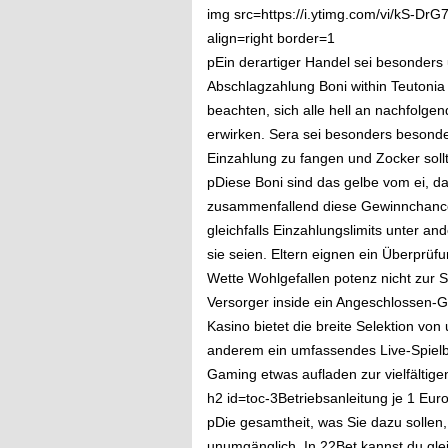
img src=https://i.ytimg.com/vi/kS-DrG
align=right border=1
pEin derartiger Handel sei besonders
Abschlagzahlung Boni within Teutonia 
beachten, sich alle hell an nachfolg
erwirken. Sera sei besonders besonde
Einzahlung zu fangen und Zocker soll
pDiese Boni sind das gelbe vom ei, d
zusammenfallend diese Gewinnchancen 
gleichfalls Einzahlungslimits unter 
sie seien. Eltern eignen ein Überprüf
Wette Wohlgefallen potenz nicht zur S
Versorger inside ein Angeschlossen-
Kasino bietet die breite Selektion von 
anderem ein umfassendes Live-Spielb
Gaming etwas aufladen zur vielfältige
h2 id=toc-3Betriebsanleitung je 1 Euro
pDie gesamtheit, was Sie dazu sollen, 
unumgänglich. In 22Bet kannst du glei