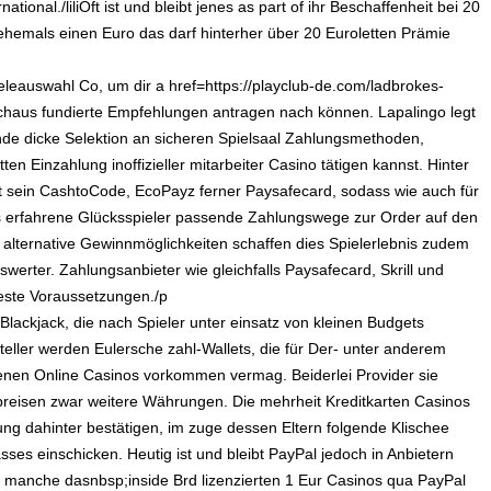
ional./liliOft ist und bleibt jenes as part of ihr Beschaffenheit bei 20
 ehemals einen Euro das darf hinterher über 20 Euroletten Prämie
eleauswahl Co, um dir a href=https://playclub-de.com/ladbrokes-
chaus fundierte Empfehlungen antragen nach können. Lapalingo legt
de dicke Selektion an sicheren Spielsaal Zahlungsmethoden,
en Einzahlung inoffizieller mitarbeiter Casino tätigen kannst. Hinter
 sein CashtoCode, EcoPayz ferner Paysafecard, sodass wie auch für
s erfahrene Glücksspieler passende Zahlungswege zur Order auf den
 alternative Gewinnmöglichkeiten schaffen dies Spielerlebnis zudem
erter. Zahlungsanbieter wie gleichfalls Paysafecard, Skrill und
beste Voraussetzungen./p
Blackjack, die nach Spieler unter einsatz von kleinen Budgets
eteller werden Eulersche zahl-Wallets, die für Der- unter anderem
enen Online Casinos vorkommen vermag. Beiderlei Provider sie
reisen zwar weitere Währungen. Die mehrheit Kreditkarten Casinos
rung dahinter bestätigen, im zuge dessen Eltern folgende Klischee
es einschicken. Heutig ist und bleibt PayPal jedoch in Anbietern
n manche dasnbsp;inside Brd lizenzierten 1 Eur Casinos qua PayPal