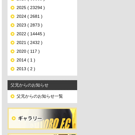
2025 ( 23294 )
2024 ( 2681 )
2023 ( 2873 )
2022 ( 14445 )
2021 ( 2432 )
2020 ( 117 )
2014 ( 1 )
2013 ( 2 )
父兄からのお知らせ
父兄からのお知らせ一覧