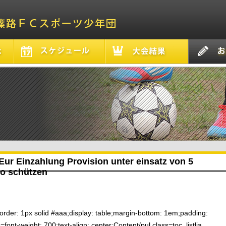
ur Einzahlung Provision unter einsatz von 5
o schützen
border: 1px solid #aaa;display: table;margin-bottom: 1em;padding:
=font-weight: 700;text-align: center;Content/pul class=toc_listlia