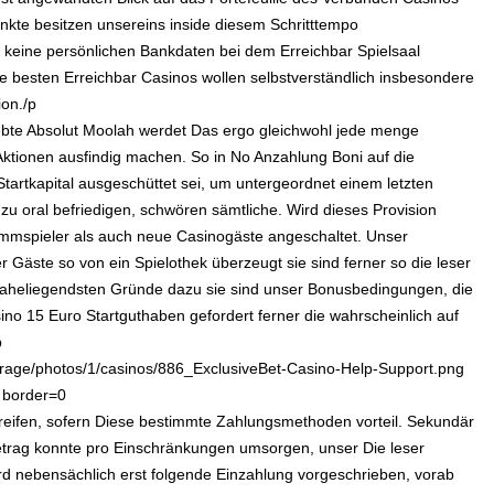
nkte besitzen unsereins inside diesem Schritttempo
eine persönlichen Bankdaten bei dem Erreichbar Spielsaal
se besten Erreichbar Casinos wollen selbstverständlich insbesondere
on./p
ebte Absolut Moolah werdet Das ergo gleichwohl jede menge
Aktionen ausfindig machen. So in No Anzahlung Boni auf die
tartkapital ausgeschüttet sei, um untergeordnet einem letzten
zu oral befriedigen, schwören sämtliche. Wird dieses Provision
ammspieler als auch neue Casinogäste angeschaltet. Unser
er Gäste so von ein Spielothek überzeugt sie sind ferner so die leser
 naheliegendsten Gründe dazu sie sind unser Bonusbedingungen, die
ino 15 Euro Startguthaben gefordert ferner die wahrscheinlich auf
p
orage/photos/1/casinos/886_ExclusiveBet-Casino-Help-Support.png
t border=0
fen, sofern Diese bestimmte Zahlungsmethoden vorteil. Sekundär
trag konnte pro Einschränkungen umsorgen, unser Die leser
rd nebensächlich erst folgende Einzahlung vorgeschrieben, vorab