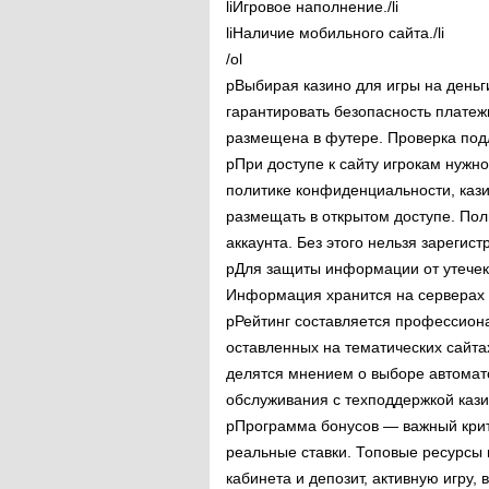
liИгровое наполнение./li
liНаличие мобильного сайта./li
/ol
pВыбирая казино для игры на деньг
гарантировать безопасность плате
размещена в футере. Проверка под
pПри доступе к сайту игрокам нужн
политике конфиденциальности, каз
размещать в открытом доступе. Пол
аккаунта. Без этого нельзя зарегист
pДля защиты информации от утече
Информация хранится на серверах
pРейтинг составляется профессиона
оставленных на тематических сайт
делятся мнением о выборе автомато
обслуживания с техподдержкой кази
pПрограмма бонусов — важный крит
реальные ставки. Топовые ресурсы
кабинета и депозит, активную игру,