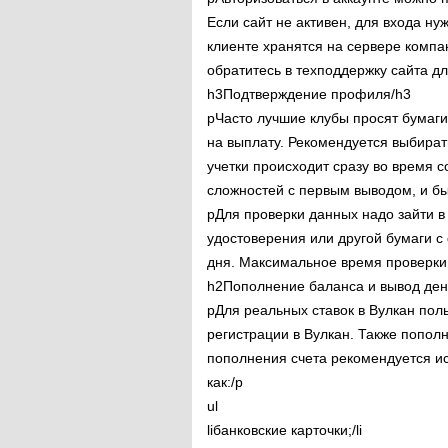
Если сайт не активен, для входа ну
клиенте хранятся на сервере компа
обратитесь в техподдержку сайта дл
h3Подтверждение профиля/h3
pЧасто лучшие клубы просят бумаги
на выплату. Рекомендуется выбират
учетки происходит сразу во время с
сложностей с первым выводом, и бы
pДля проверки данных надо зайти в
удостоверения или другой бумаги 
дня. Максимальное время проверки 
h2Пополнение баланса и вывод ден
pДля реальных ставок в Вулкан пол
регистрации в Вулкан. Также попол
пополнения счета рекомендуется и
как:/p
ul
liбанковские карточки;/li