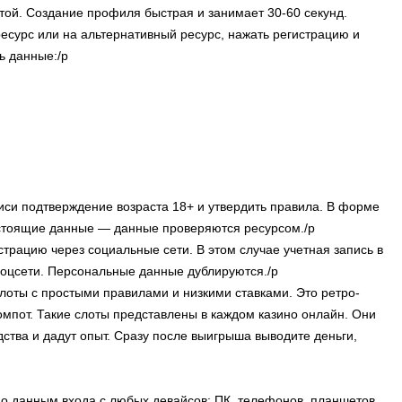
той. Создание профиля быстрая и занимает 30-60 секунд.
сурс или на альтернативный ресурс, нажать регистрацию и
ь данные:/p
иси подтверждение возраста 18+ и утвердить правила. В форме
астоящие данные — данные проверяются ресурсом./p
трацию через социальные сети. В этом случае учетная запись в
 соцсети. Персональные данные дублируются./p
лоты с простыми правилами и низкими ставками. Это ретро-
Компот. Такие слоты представлены в каждом казино онлайн. Они
ства и дадут опыт. Сразу после выигрыша выводите деньги,
по данным входа с любых девайсов: ПК, телефонов, планшетов.