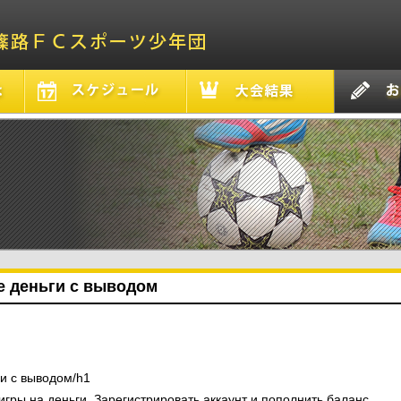
е деньги с выводом
и с выводом/h1
игры на деньги. Зарегистрировать аккаунт и пополнить баланс