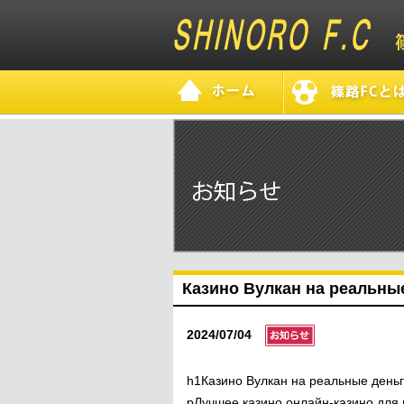
Казино Вулкан на реальны
2024/07/04
h1Казино Вулкан на реальные деньг
pЛучшее казино онлайн-казино для 