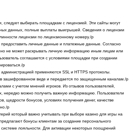
и, следует выбирать площадкам с лицензией. Эти сайты могут
жных данных, полные выплаты выигрышей. Сведения о лицензии
линности лицензии по лицензионному номеру./p
о предоставить личные данные и платежные данные. Согласно
ино не может раскрывать личную информацию иным лицам или
ьзователь соглашается с условиями площадки при создании
рироваться./p
к администрацией применяются SSL и HTTPS протоколы.
 в зашифрованном виде и передается по защищенным каналам./p
лами с учетом мнений игроков. Из отзывов пользователей,
ах, нередко можно получить важную информацию. Пользователи
в, щедрости бонусов, условиях получения денег, качестве
но./p
ерий который важно учитывать при выборе казино для игры на
 предлагают бонусы клиентам за создание персонального
 в системе лояльности. Для активации некоторых поощрений