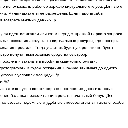
жно использовать рабочее зеркало виртуального клуба. Данные о
нии. Мультиаккаунты не разрешены. Если пароль забыт,
я возврата учетных данных./p
 для идентификации личности перед отправкой первого запроса
ь для создания аккаунта те виртуальные ресурсы, где проверка
оздания профиля. Тогда участник будет уверен что не будет
стро получит выигрышные средства быстро./p
 профиль и закачать в профиль скан-копию бумаги,
с фотографией и годом рождения. Обычно занимает до одного
указан в условиях площадки./p
ег/h2
ьзователю нужно внести первое пополнение депозита после
нение баланса позволит активировать начальный бонус. Для
спользовать надежные и удобные способы оплаты, такие способы