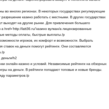
ны во многих регионах. В некоторых государствах регулирующие
разрешение казино работать с местными. В других государствах
ут выходят на другие рынки. Для привлечения большего
a href=’http://latt36.ru/’казино вулкан/a лицензированные
ные методы оплаты, быстрые выплаты./p
зможности игроков, их комфорт и возможности. Выбрать
 ставок на деньги помогут рейтинги. Они составляются
./p
 деньги/h2
нки онлайн-казино и условий. Независимые рейтинги на обзорных
 игры на деньги. В рейтинги попадают топовые и новые бренды.
яду параметров./p